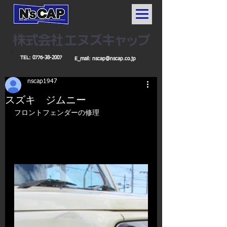
TEL:
0776-38-2007
E_mail:
nscap@nscap.co.jp
nscap1947
スズキ ジムニー
フロントフェンダーの修理