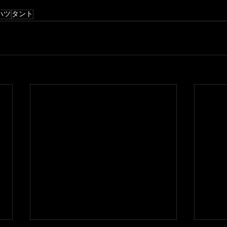
ハツ
タント