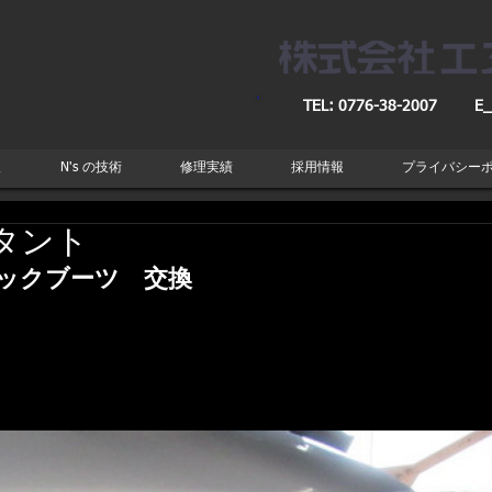
TEL: 0776-38-2007
E_
取
N's の技術
修理実績
採用情報
プライバシー
タント
ックブーツ　交換