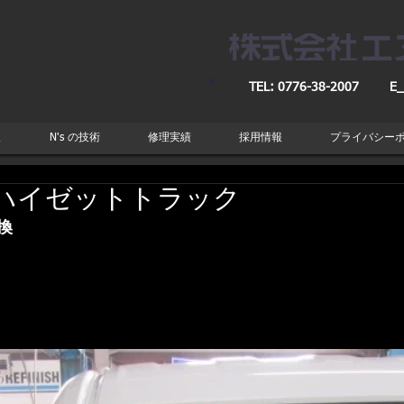
TEL: 0776-38-2007
E_
取
N's の技術
修理実績
採用情報
プライバシー
ハイゼットトラック
換