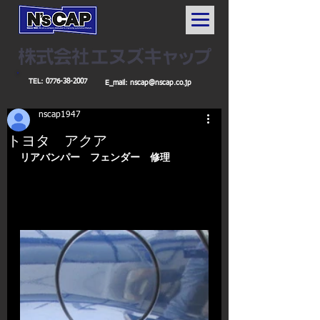
TEL:
0776-38-2007
E_mail:
nscap@nscap.co.jp
nscap1947
トヨタ アクア
リアバンパー　フェンダー　修理