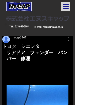
TEL:
0776-38-2007
E_mail:
nscap@nscap.co.jp
nscap1947
トヨタ シエンタ
リアドア　フェンダー　バン
パー　修理