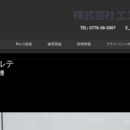
TEL: 0776-38-2007
E_
取
N's の技術
修理実績
採用情報
プライバシー
ルテ
理