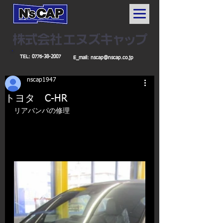
TEL:
0776-38-2007
E_mail:
nscap@nscap.co.jp
nscap1947
トヨタ C-HR
リアバンパの修理