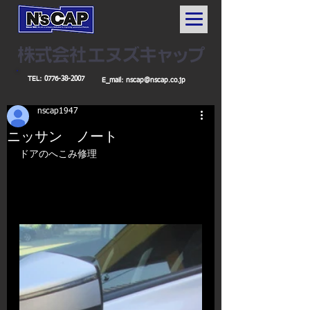
TEL:
0776-38-2007
E_mail:
nscap@nscap.co.jp
nscap1947
ニッサン ノート
​​ドアのへこみ修理