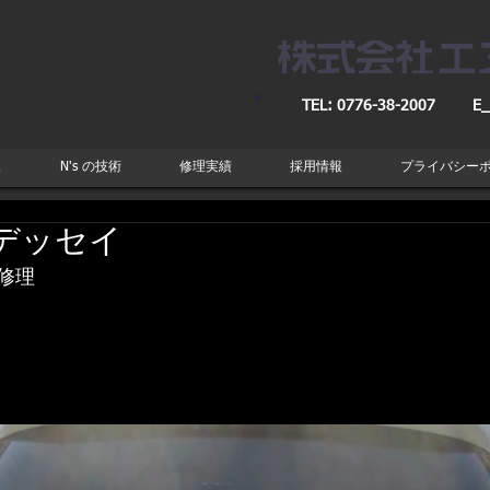
TEL: 0776-38-2007
E_
取
N's の技術
修理実績
採用情報
プライバシー
オデッセイ
　修理