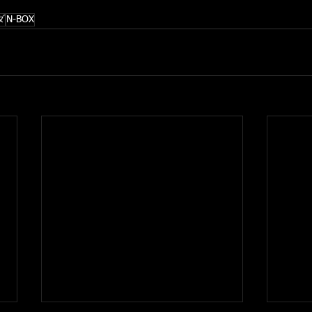
ダ
N-BOX