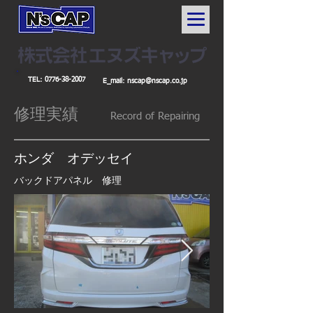
TEL:
0776-38-2007
E_mail:
nscap@nscap.co.jp
修理実績
Record
of Repairing
​ホンダ オデッセイ
バックドアパネル 修理