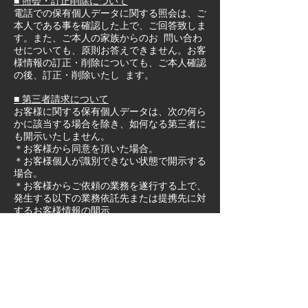
■ 照会・訂正削除について
電話での保有個人データに関する照会は、ご
本人である事を確認した上で、ご回答致しま
す。また、ご本人の家族からのお 問い合わ
せについても、原則お答えできません。お客
様情報の訂正・削除についても、ご本人確認
の後、訂正・削除いたし ます。
■ 第三者請求について
お客様に関する保有個人データは、次の何ら
かに該当する場合を除き、如何なる第三者に
も開示いたしません。
＊お客様から同意を頂いた場合。
＊お客様個人が識別できない状態で開示する
場合。
＊お客様からご依頼の業務を遂行する上で、
発生する以下の業務依託先または提携先に対
するお客様情報の開示
(下請け業者・部品供給業者・自動車リサイ
クル業者、保険会社、ロードサービス会社、
カーディーラー、業界団体、官公庁）
※この場合必要に応じ、機密保持契約を取り
交わす等の措置を講じます。
■ 廃棄