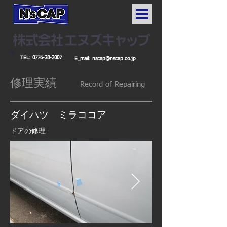
TEL:
0776-38-2007
E_mail:
nscap@nscap.co.jp
修理実績
Record
of Repairing
​ダイハツ ミラココア
ドアの修理