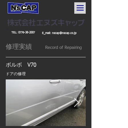
TEL:
0776-38-2007
E_mail:
nscap@nscap.co.jp
修理実績
Record
of Repairing
ボルボ V70
ドアの修理