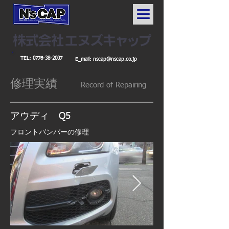
TEL:
0776-38-2007
E_mail:
nscap@nscap.co.jp
修理実績
Record
of Repairing
アウディ Q5
フロントバンパーの修理