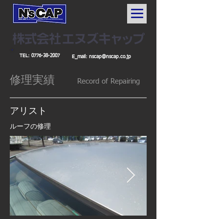
TEL:
0776-38-2007
E_mail:
nscap@nscap.co.jp
修理実績
Record
of Repairing
​アリスト
ルーフの修理