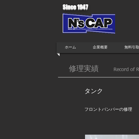
Since 1947
ホーム
企業概要
無料引
修理実績
Record
of R
​タンク
フロントバンパーの修理