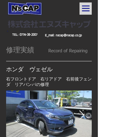
TEL:
0776-38-2007
E_mail:
nscap@nscap.co.jp
修理実績
Record
of Repairing
ホンダ ヴェゼル
右フロントドア 右リアドア 右前後フェン
ダ リアバンパの修理