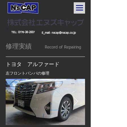
TEL:
0776-38-2007
E_mail:
nscap@nscap.co.jp
修理実績
Record
of Repairing
トヨタ アルファード
左フロントバンパの修理