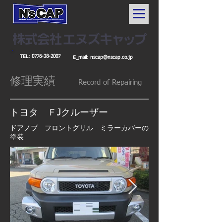
TEL:
0776-38-2007
E_mail:
nscap@nscap.co.jp
修理実績
Record
of Repairing
トヨタ ＦJクルーザー
​ドアノブ フロントグリル ミラーカバーの
塗装