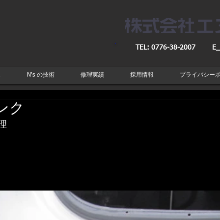
TEL: 0776-38-2007
E_
取
N's の技術
修理実績
採用情報
プライバシー
ンク
理